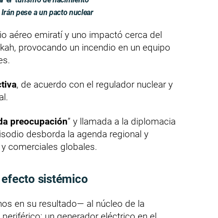
 Irán pese a un pacto nuclear
io aéreo emiratí y uno impactó cerca del
rakah, provocando un incendio en un equipo
es.
tiva
, de acuerdo con el regulador nuclear y
al.
da preocupación
” y llamada a la diplomacia
isodio desborda la agenda regional y
y comerciales globales.
 efecto sistémico
nos en su resultado— al núcleo de la
 periférico: un generador eléctrico en el