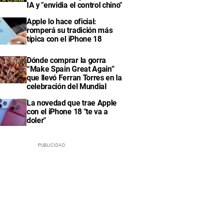
IA y "envidia el control chino"
Apple lo hace oficial:
romperá su tradición más
típica con el iPhone 18
Dónde comprar la gorra
“Make Spain Great Again”
que llevó Ferran Torres en la
celebración del Mundial
La novedad que trae Apple
con el iPhone 18 "te va a
doler"