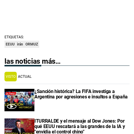
ETIQUETAS:
EEUU
irán
ORMUZ
las noticias más…
VISTO
ACTUAL
¿Sanción histórica? La FIFA investiga a
Argentina por agresiones e insultos a España
ITURRALDE y el mensaje al Dow Jones: Por
qué EEUU rescatará a las grandes de la IA y
"envidia el control chino"