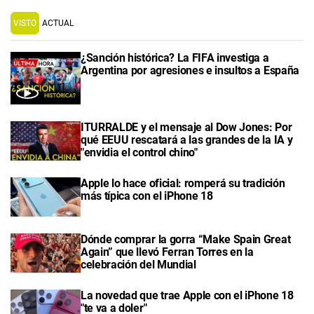
VISTO
ACTUAL
¿Sanción histórica? La FIFA investiga a
Argentina por agresiones e insultos a España
ITURRALDE y el mensaje al Dow Jones: Por
qué EEUU rescatará a las grandes de la IA y
"envidia el control chino"
Apple lo hace oficial: romperá su tradición
más típica con el iPhone 18
Dónde comprar la gorra “Make Spain Great
Again” que llevó Ferran Torres en la
celebración del Mundial
La novedad que trae Apple con el iPhone 18
"te va a doler"