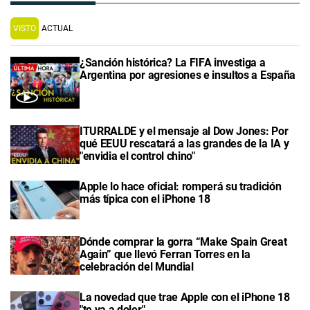
VISTO
ACTUAL
¿Sanción histórica? La FIFA investiga a
Argentina por agresiones e insultos a España
ITURRALDE y el mensaje al Dow Jones: Por
qué EEUU rescatará a las grandes de la IA y
"envidia el control chino"
Apple lo hace oficial: romperá su tradición
más típica con el iPhone 18
Dónde comprar la gorra “Make Spain Great
Again” que llevó Ferran Torres en la
celebración del Mundial
La novedad que trae Apple con el iPhone 18
"te va a doler"