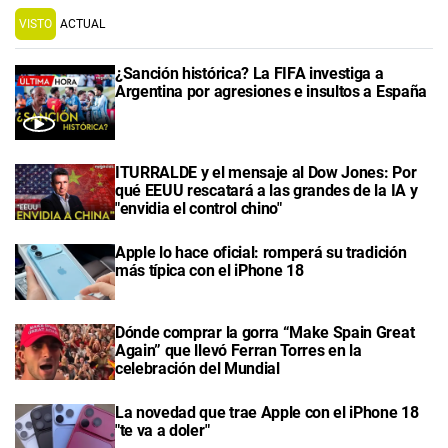
VISTO
ACTUAL
¿Sanción histórica? La FIFA investiga a
Argentina por agresiones e insultos a España
ITURRALDE y el mensaje al Dow Jones: Por
qué EEUU rescatará a las grandes de la IA y
"envidia el control chino"
Apple lo hace oficial: romperá su tradición
más típica con el iPhone 18
Dónde comprar la gorra “Make Spain Great
Again” que llevó Ferran Torres en la
celebración del Mundial
La novedad que trae Apple con el iPhone 18
"te va a doler"