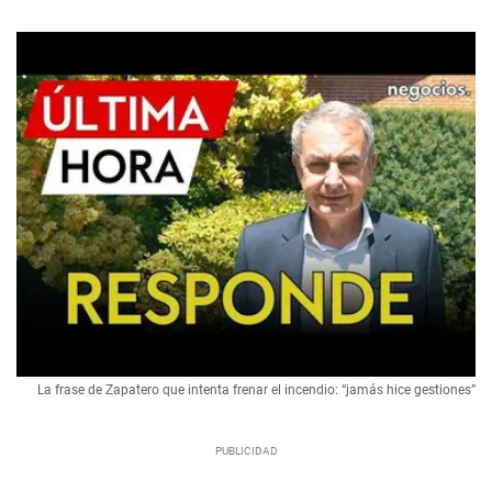
La frase de Zapatero que intenta frenar el incendio: “jamás hice gestiones”