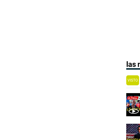
las
VISTO