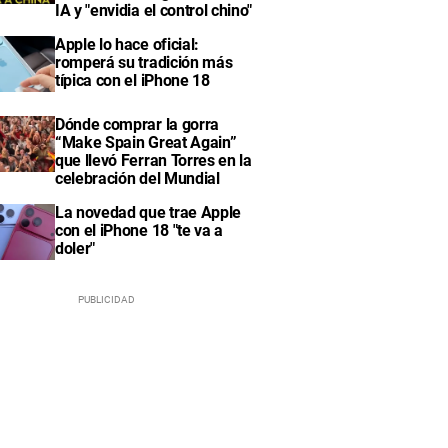
IA y "envidia el control chino"
Apple lo hace oficial:
romperá su tradición más
típica con el iPhone 18
Dónde comprar la gorra
“Make Spain Great Again”
que llevó Ferran Torres en la
celebración del Mundial
La novedad que trae Apple
con el iPhone 18 "te va a
doler"