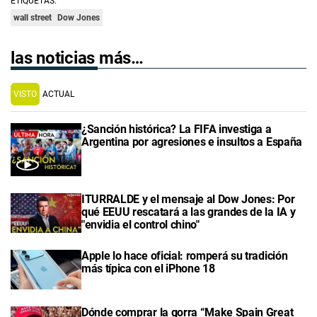
ETIQUETAS:
wall street
Dow Jones
las noticias más…
VISTO
ACTUAL
¿Sanción histórica? La FIFA investiga a
Argentina por agresiones e insultos a España
ITURRALDE y el mensaje al Dow Jones: Por
qué EEUU rescatará a las grandes de la IA y
"envidia el control chino"
Apple lo hace oficial: romperá su tradición
más típica con el iPhone 18
Dónde comprar la gorra “Make Spain Great