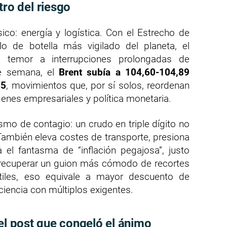
o del riesgo
ico: energía y logística. Con el Estrecho de
o de botella más vigilado del planeta, el
l temor a interrupciones prolongadas de
de semana, el
Brent subía a 104,60-104,89
15
, movimientos que, por sí solos, reordenan
genes empresariales y política monetaria.
mo de contagio: un crudo en triple dígito no
ambién eleva costes de transporte, presiona
a el fantasma de “inflación pegajosa”, justo
recuperar un guion más cómodo de recortes
tiles, eso equivale a mayor descuento de
iencia con múltiplos exigentes.
el post que congeló el ánimo