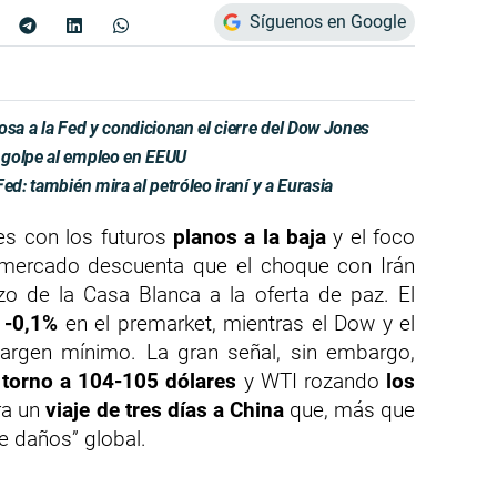
Síguenos en Google
osa a la Fed y condicionan el cierre del Dow Jones
 golpe al empleo en EEUU
ed: también mira al petróleo iraní y a Eurasia
es con los futuros
planos a la baja
y el foco
 mercado descuenta que el choque con Irán
zo de la Casa Blanca a la oferta de paz. El
l
-0,1%
en el premarket, mientras el Dow y el
rgen mínimo. La gran señal, sin embargo,
 torno a 104-105 dólares
y WTI rozando
los
ra un
viaje de tres días a China
que, más que
e daños” global.