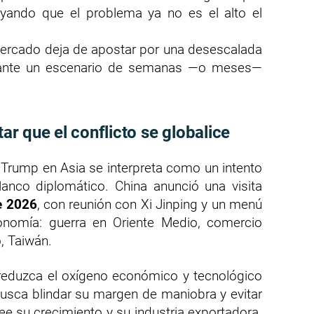
ayando que el problema ya no es el alto el
mercado deja de apostar por una desescalada
e ante un escenario de semanas —o meses—
tar que el conflicto se globalice
 Trump en Asia se interpreta como un intento
flanco diplomático. China anunció una visita
e 2026
, con reunión con Xi Jinping y un menú
onomía: guerra en Oriente Medio, comercio
o, Taiwán.
reduzca el oxígeno económico y tecnológico
busca blindar su margen de maniobra y evitar
e su crecimiento y su industria exportadora.