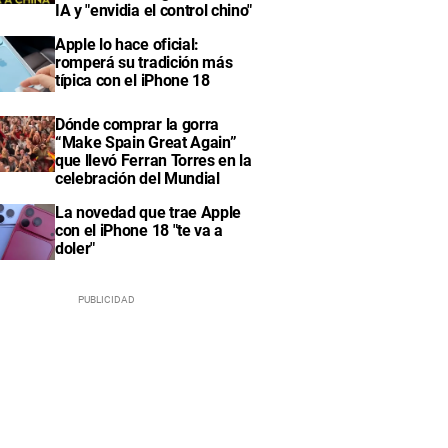
IA y "envidia el control chino"
Apple lo hace oficial:
romperá su tradición más
típica con el iPhone 18
Dónde comprar la gorra
“Make Spain Great Again”
que llevó Ferran Torres en la
celebración del Mundial
La novedad que trae Apple
con el iPhone 18 "te va a
doler"