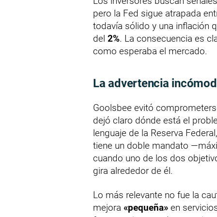
Los inversores buscan señales 
pero la Fed sigue atrapada en
todavía sólido y una inflación 
del
2%
. La consecuencia es cla
como esperaba el mercado.
La advertencia incómo
Goolsbee evitó comprometerse
dejó claro dónde está el prob
lenguaje de la Reserva Federal,
tiene un doble mandato —máxi
cuando uno de los dos objetivo
gira alrededor de él.
Lo más relevante no fue la cau
mejora
«pequeña»
en servicio