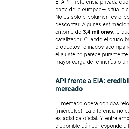
El API —referencia privada que 
parte de la europea— sitúa la
No es solo el volumen: es el c
descontar. Algunas estimacione
entorno de
3,4 millones
, lo q
catalizador. Cuando el crudo b
productos refinados acompañan
el ajuste no parece puramente
mayor carga de refinerías o u
API frente a EIA: credib
mercado
El mercado opera con dos reloje
(miércoles). La diferencia no e
estadística oficial. Y, entre am
disponible aún corresponde a 