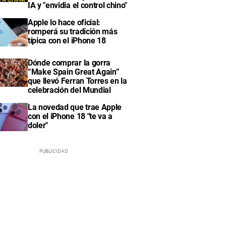
IA y "envidia el control chino"
Apple lo hace oficial:
romperá su tradición más
típica con el iPhone 18
Dónde comprar la gorra
“Make Spain Great Again”
que llevó Ferran Torres en la
celebración del Mundial
La novedad que trae Apple
con el iPhone 18 "te va a
doler"