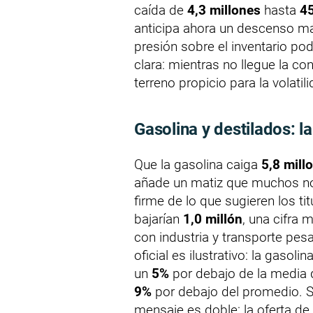
caída de
4,3 millones
hasta
45
anticipa ahora un descenso más
presión sobre el inventario po
clara: mientras no llegue la co
terreno propicio para la volatili
Gasolina y destilados: la
Que la gasolina caiga
5,8 mill
añade un matiz que muchos no
firme de lo que sugieren los ti
bajarían
1,0 millón
, una cifra 
con industria y transporte pesa
oficial es ilustrativo: la gasol
un
5%
por debajo de la media q
9%
por debajo del promedio. Si
mensaje es doble: la oferta de