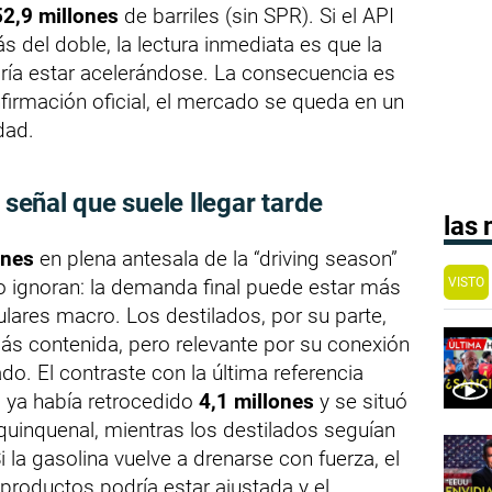
2,9 millones
de barriles (sin SPR). Si el API
 del doble, la lectura inmediata es que la
dría estar acelerándose. La consecuencia es
nfirmación oficial, el mercado se queda en un
dad.
 señal que suele llegar tarde
las
ones
en plena antesala de la “driving season”
VISTO
 ignoran: la demanda final puede estar más
tulares macro. Los destilados, por su parte,
más contenida, pero relevante por su conexión
do. El contraste con la última referencia
ina ya había retrocedido
4,1 millones
y se situó
uinquenal, mientras los destilados seguían
 la gasolina vuelve a drenarse con fuerza, el
 productos podría estar ajustada y el