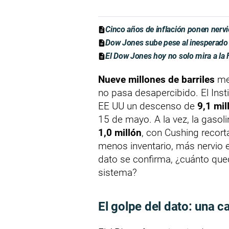
Cinco años de inflación ponen nervi
Dow Jones sube pese al inesperado
El Dow Jones hoy no solo mira a la F
Nueve millones de barriles
me
no pasa desapercibido. El Inst
EE UU un descenso de
9,1 mil
15 de mayo. A la vez, la gasol
1,0 millón
, con Cushing recor
menos inventario, más nervio e
dato se confirma, ¿cuánto que
sistema?
El golpe del dato: una c