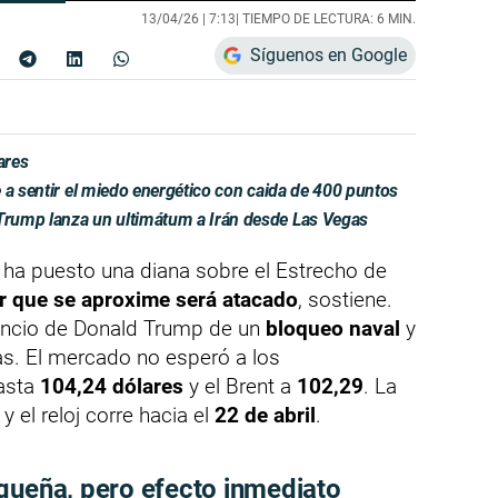
13/04/26 |
7:13
| TIEMPO DE LECTURA: 6 MIN.
Síguenos en Google
ares
 a sentir el miedo energético con caida de 400 puntos
rump lanza un ultimátum a Irán desde Las Vegas
í ha puesto una diana sobre el Estrecho de
ar que se aproxime será atacado
, sostiene.
anuncio de Donald Trump de un
bloqueo naval
y
as. El mercado no esperó a los
hasta
104,24 dólares
y el Brent a
102,29
. La
 el reloj corre hacia el
22 de abril
.
queña, pero efecto inmediato