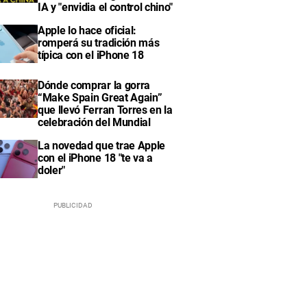
IA y "envidia el control chino"
Apple lo hace oficial:
romperá su tradición más
típica con el iPhone 18
Dónde comprar la gorra
“Make Spain Great Again”
que llevó Ferran Torres en la
celebración del Mundial
La novedad que trae Apple
con el iPhone 18 "te va a
doler"