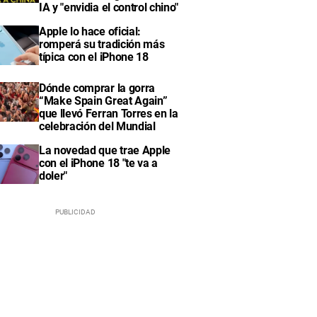
IA y "envidia el control chino"
Apple lo hace oficial:
romperá su tradición más
típica con el iPhone 18
Dónde comprar la gorra
“Make Spain Great Again”
que llevó Ferran Torres en la
celebración del Mundial
La novedad que trae Apple
con el iPhone 18 "te va a
doler"