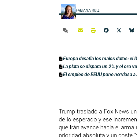
FABIANA RUIZ
Europa desafía los malos datos: el
La plata se dispara un 2% y el oro vu
El empleo de EEUU pone nerviosa a A
Trump trasladó a Fox News una
de lo esperado y ese increme
que Irán avance hacia el arma 
prioridad absoluta y un coste 