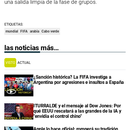
una salida limpia de la fase de grupos.
ETIQUETAS:
mundial
FIFA
arabia
Cabo verde
las noticias más…
VISTO
ACTUAL
¿Sanción histórica? La FIFA investiga a
Argentina por agresiones e insultos a España
ITURRALDE y el mensaje al Dow Jones: Por
qué EEUU rescatará a las grandes de la IA y
"envidia el control chino"
Apple lo hace oficial: romperá su tradición