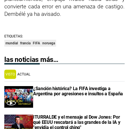
convierte cada error en una amenaza de castigo.
Dembélé ya ha avisado.
ETIQUETAS:
mundial
francia
FIFA
noruega
las noticias más…
VISTO
ACTUAL
¿Sanción histórica? La FIFA investiga a
Argentina por agresiones e insultos a España
ITURRALDE y el mensaje al Dow Jones: Por
qué EEUU rescatará a las grandes de la IA y
"envidia el control chino"