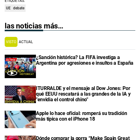
ETIQUETAS:
UE
debate
las noticias más…
VISTO
ACTUAL
¿Sanción histórica? La FIFA investiga a
Argentina por agresiones e insultos a España
ITURRALDE y el mensaje al Dow Jones: Por
qué EEUU rescatará a las grandes de la IA y
"envidia el control chino"
Apple lo hace oficial: romperá su tradición
más típica con el iPhone 18
Dónde comprar la gorra “Make Spain Great