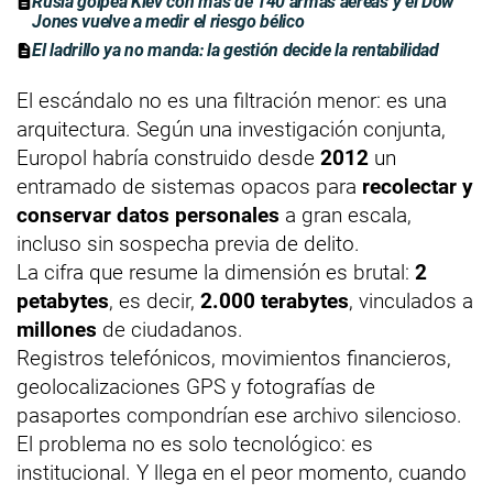
Rusia golpea Kiev con más de 140 armas aéreas y el Dow
Jones vuelve a medir el riesgo bélico
El ladrillo ya no manda: la gestión decide la rentabilidad
El escándalo no es una filtración menor: es una
arquitectura. Según una investigación conjunta,
Europol habría construido desde
2012
un
entramado de sistemas opacos para
recolectar y
conservar datos personales
a gran escala,
incluso sin sospecha previa de delito.
La cifra que resume la dimensión es brutal:
2
petabytes
, es decir,
2.000 terabytes
, vinculados a
millones
de ciudadanos.
Registros telefónicos, movimientos financieros,
geolocalizaciones GPS y fotografías de
pasaportes compondrían ese archivo silencioso.
El problema no es solo tecnológico: es
institucional. Y llega en el peor momento, cuando