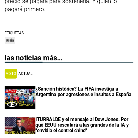
precio se pagará para sostenerla. Y quién lo
pagará primero.
ETIQUETAS:
rusia
las noticias más…
VISTO
ACTUAL
¿Sanción histórica? La FIFA investiga a
Argentina por agresiones e insultos a España
ITURRALDE y el mensaje al Dow Jones: Por
qué EEUU rescatará a las grandes de la IA y
"envidia el control chino"