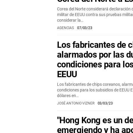
Corea del Norte considerará declaración 
militar de EEUU contra sus pruebas milita
considerar la…
AGENCIAS
07/03/23
Los fabricantes de 
alarmados por las d
condiciones para lo
EEUU
Los fabricantes de chips coreanos, alarm
condiciones para los subsidios de EEUU E
dólares en…
JOSÉ ANTONIO VIZNER
03/03/23
"Hong Kong es un de
emergiendo y ha ap