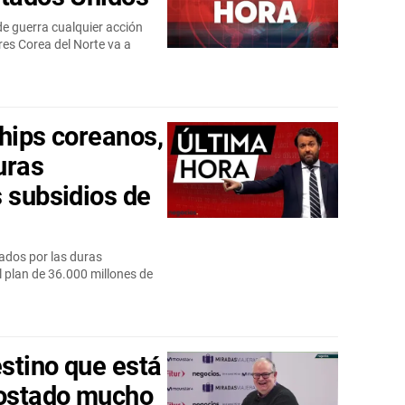
de guerra cualquier acción
res Corea del Norte va a
chips coreanos,
uras
s subsidios de
ados por las duras
l plan de 36.000 millones de
stino que está
ostado mucho