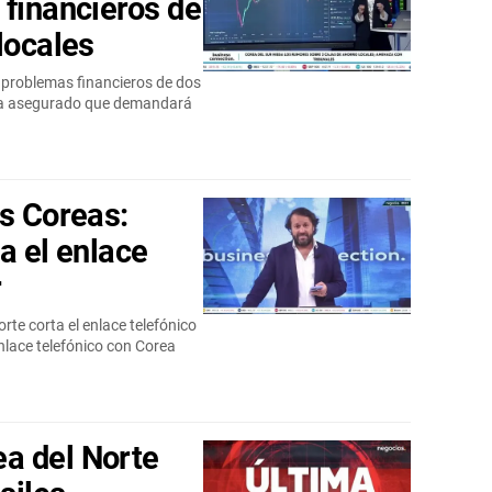
 financieros de
locales
s problemas financieros de dos
 ha asegurado que demandará
os Coreas:
a el enlace
r
rte corta el enlace telefónico
enlace telefónico con Corea
a del Norte