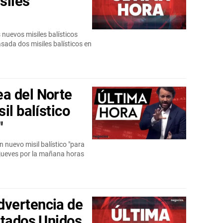
siles
nuevos misiles balísticos
sada dos misiles balísticos en
a del Norte
il balístico
"
 nuevo misil balístico "para
l jueves por la mañana horas
vertencia de
stados Unidos