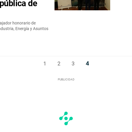
pública de
jador honorario de
ndustria, Energía y Asuntos
4
1
2
3