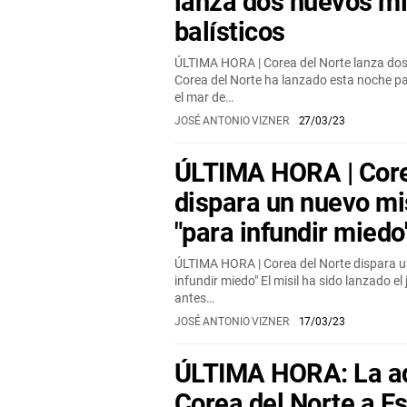
lanza dos nuevos mi
balísticos
ÚLTIMA HORA | Corea del Norte lanza dos 
Corea del Norte ha lanzado esta noche pa
el mar de…
JOSÉ ANTONIO VIZNER
27/03/23
ÚLTIMA HORA | Core
dispara un nuevo mis
"para infundir miedo
ÚLTIMA HORA | Corea del Norte dispara un
infundir miedo" El misil ha sido lanzado e
antes…
JOSÉ ANTONIO VIZNER
17/03/23
ÚLTIMA HORA: La ad
Corea del Norte a E