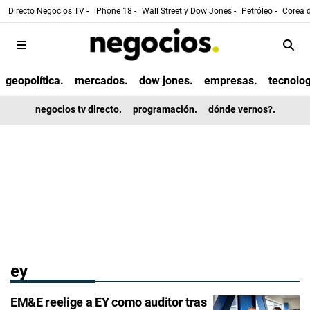
Directo Negocios TV -
iPhone 18 -
Wall Street y Dow Jones -
Petróleo -
Corea d
geopolítica.
mercados.
dow jones.
empresas.
tecnolog
negocios tv directo.
programación.
dónde vernos?.
ey
EM&E reelige a EY como auditor tras