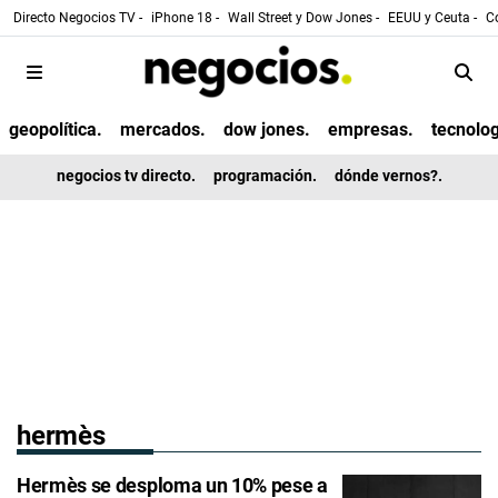
Directo Negocios TV -
iPhone 18 -
Wall Street y Dow Jones -
EEUU y Ceuta -
Co
geopolítica.
mercados.
dow jones.
empresas.
tecnolog
negocios tv directo.
programación.
dónde vernos?.
hermès
Hermès se desploma un 10% pese a