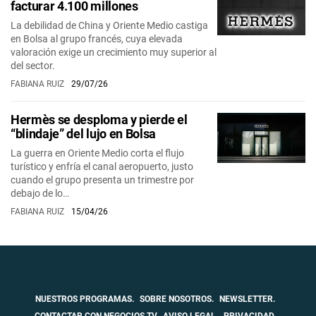
facturar 4.100 millones
La debilidad de China y Oriente Medio castiga
en Bolsa al grupo francés, cuya elevada
valoración exige un crecimiento muy superior al
del sector.
FABIANA RUIZ
29/07/26
Hermès se desploma y pierde el
“blindaje” del lujo en Bolsa
La guerra en Oriente Medio corta el flujo
turístico y enfría el canal aeropuerto, justo
cuando el grupo presenta un trimestre por
debajo de lo…
FABIANA RUIZ
15/04/26
NUESTROS PROGRAMAS.
SOBRE NOSOTROS.
NEWSLETTER.