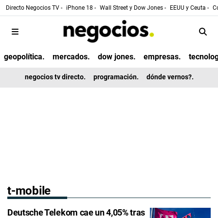
Directo Negocios TV -
iPhone 18 -
Wall Street y Dow Jones -
EEUU y Ceuta -
Co
geopolítica.
mercados.
dow jones.
empresas.
tecnolog
negocios tv directo.
programación.
dónde vernos?.
t-mobile
Deutsche Telekom cae un 4,05% tras