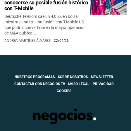
conocerse su posible fusión histórica
con T-Mobile
Deutsche Telekom cae un 4,05% en bolsa
mientras analiza una fusión con T-Mobile US
que podría convertirse en la mayor operación
de M&A pública,…
ANDREA MARTÍNEZ ÁLVAREZ
22/04/26
NUESTROS PROGRAMAS.
SOBRE NOSOTROS.
NEWSLETTER.
CONTACTAR CON NEGOCIOS TV
AVISO LEGAL.
PRIVACIDAD.
COOKIES.