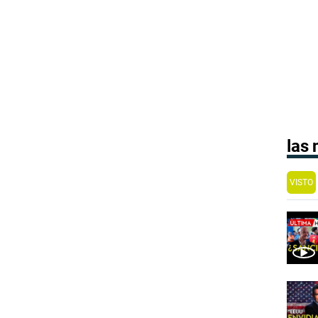
las
VISTO