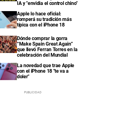
IA y "envidia el control chino"
Apple lo hace oficial:
romperá su tradición más
típica con el iPhone 18
Dónde comprar la gorra
“Make Spain Great Again”
que llevó Ferran Torres en la
celebración del Mundial
La novedad que trae Apple
con el iPhone 18 "te va a
doler"