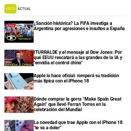
VISTO
ACTUAL
¿Sanción histórica? La FIFA investiga a
Argentina por agresiones e insultos a España
ITURRALDE y el mensaje al Dow Jones: Por
qué EEUU rescatará a las grandes de la IA y
"envidia el control chino"
Apple lo hace oficial: romperá su tradición
más típica con el iPhone 18
Dónde comprar la gorra “Make Spain Great
Again” que llevó Ferran Torres en la
celebración del Mundial
La novedad que trae Apple con el iPhone 18
"te va a doler"