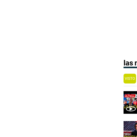
las
VISTO