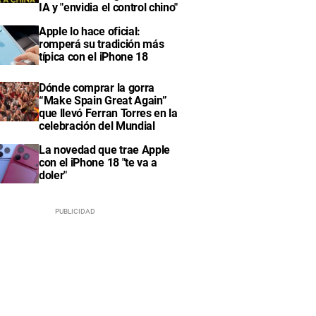
IA y "envidia el control chino"
Apple lo hace oficial:
romperá su tradición más
típica con el iPhone 18
Dónde comprar la gorra
“Make Spain Great Again”
que llevó Ferran Torres en la
celebración del Mundial
La novedad que trae Apple
con el iPhone 18 "te va a
doler"