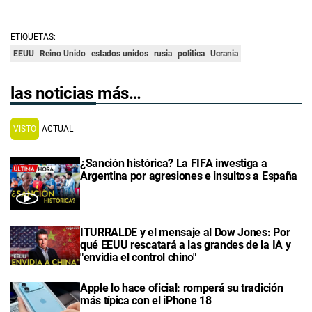
ETIQUETAS:
EEUU
Reino Unido
estados unidos
rusia
politica
Ucrania
las noticias más…
VISTO
ACTUAL
¿Sanción histórica? La FIFA investiga a
Argentina por agresiones e insultos a España
ITURRALDE y el mensaje al Dow Jones: Por
qué EEUU rescatará a las grandes de la IA y
"envidia el control chino"
Apple lo hace oficial: romperá su tradición
más típica con el iPhone 18