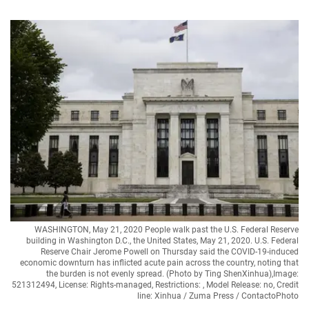
WASHINGTON, May 21, 2020 People walk past the U.S. Federal Reserve
building in Washington D.C., the United States, May 21, 2020. U.S. Federal
Reserve Chair Jerome Powell on Thursday said the COVID-19-induced
economic downturn has inflicted acute pain across the country, noting that
the burden is not evenly spread. (Photo by Ting ShenXinhua),Image:
521312494, License: Rights-managed, Restrictions: , Model Release: no, Credit
line: Xinhua / Zuma Press / ContactoPhoto