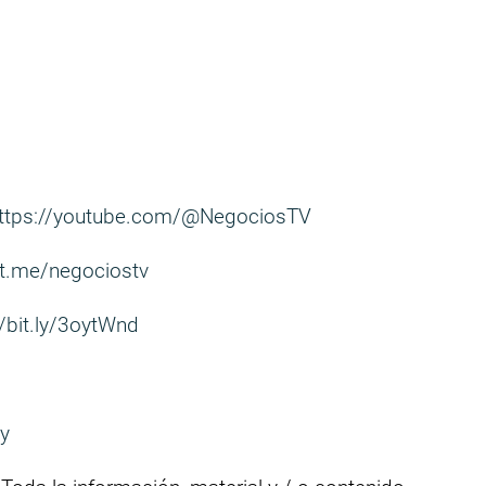
ttps://youtube.com/@NegociosTV
/t.me/negociostv
//bit.ly/3oytWnd
uy