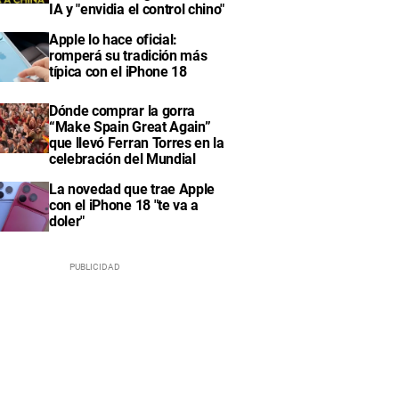
IA y "envidia el control chino"
Apple lo hace oficial:
romperá su tradición más
típica con el iPhone 18
Dónde comprar la gorra
“Make Spain Great Again”
que llevó Ferran Torres en la
celebración del Mundial
La novedad que trae Apple
con el iPhone 18 "te va a
doler"