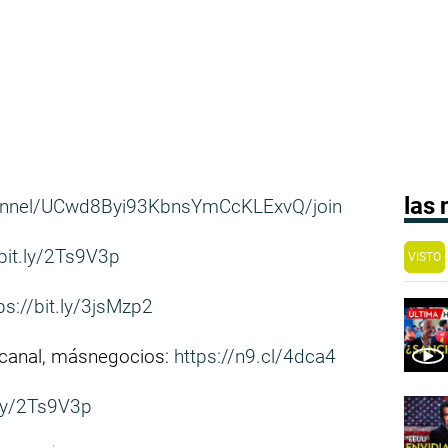
las
annel/UCwd8Byi93KbnsYmCcKLExvQ/join
/bit.ly/2Ts9V3p
VISTO
ps://bit.ly/3jsMzp2
 canal, másnegocios:
https://n9.cl/4dca4
.ly/2Ts9V3p