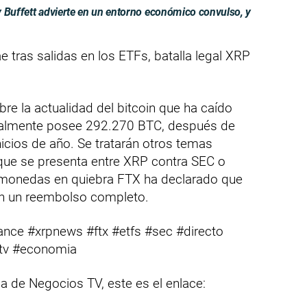
 y Buffett advierte en un entorno económico convulso, y
tras salidas en los ETFs, batalla legal XRP
re la actualidad del bitcoin que ha caído
tualmente posee 292.270 BTC, después de
icios de año. Se tratarán otros temas
 que se presenta entre XRP contra SEC o
omonedas en quiebra FTX ha declarado que
rán un reembolso completo.
nce #xrpnews #ftx #etfs #sec #directo
stv #economia
ia de Negocios TV, este es el enlace: