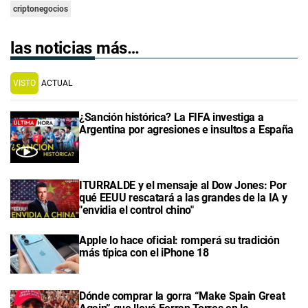
criptonegocios
las noticias más…
VISTO
ACTUAL
¿Sanción histórica? La FIFA investiga a
Argentina por agresiones e insultos a España
ITURRALDE y el mensaje al Dow Jones: Por
qué EEUU rescatará a las grandes de la IA y
"envidia el control chino"
Apple lo hace oficial: romperá su tradición
más típica con el iPhone 18
Dónde comprar la gorra “Make Spain Great