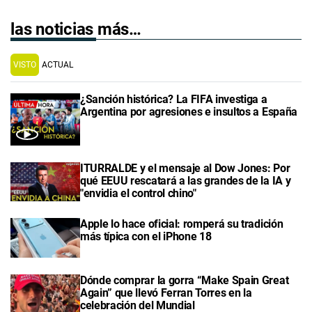
las noticias más…
VISTO
ACTUAL
¿Sanción histórica? La FIFA investiga a
Argentina por agresiones e insultos a España
ITURRALDE y el mensaje al Dow Jones: Por
qué EEUU rescatará a las grandes de la IA y
"envidia el control chino"
Apple lo hace oficial: romperá su tradición
más típica con el iPhone 18
Dónde comprar la gorra “Make Spain Great
Again” que llevó Ferran Torres en la
celebración del Mundial