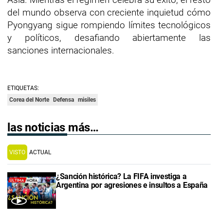
del mundo observa con creciente inquietud cómo
Pyongyang sigue rompiendo límites tecnológicos
y políticos, desafiando abiertamente las
sanciones internacionales.
ETIQUETAS:
Corea del Norte
Defensa
misiles
las noticias más…
VISTO
ACTUAL
¿Sanción histórica? La FIFA investiga a
Argentina por agresiones e insultos a España