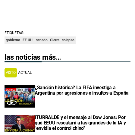
ETIQUETAS:
gobierno
EE.UU.
senado
Cierre
colapso
las noticias más…
VISTO
ACTUAL
¿Sanción histórica? La FIFA investiga a
Argentina por agresiones e insultos a España
ITURRALDE y el mensaje al Dow Jones: Por
qué EEUU rescatará a las grandes de la IA y
"envidia el control chino"