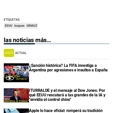
ETIQUETAS:
EEUU
buques
ORMUZ
las noticias más…
VISTO
ACTUAL
¿Sanción histórica? La FIFA investiga a
Argentina por agresiones e insultos a España
ITURRALDE y el mensaje al Dow Jones: Por
qué EEUU rescatará a las grandes de la IA y
"envidia el control chino"
Apple lo hace oficial: romperá su tradición