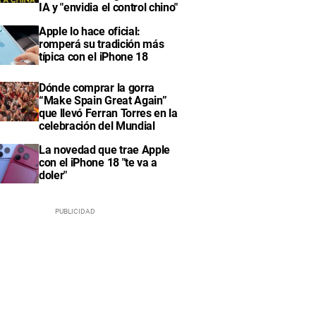
IA y "envidia el control chino"
Apple lo hace oficial:
romperá su tradición más
típica con el iPhone 18
Dónde comprar la gorra
“Make Spain Great Again”
que llevó Ferran Torres en la
celebración del Mundial
La novedad que trae Apple
con el iPhone 18 "te va a
doler"