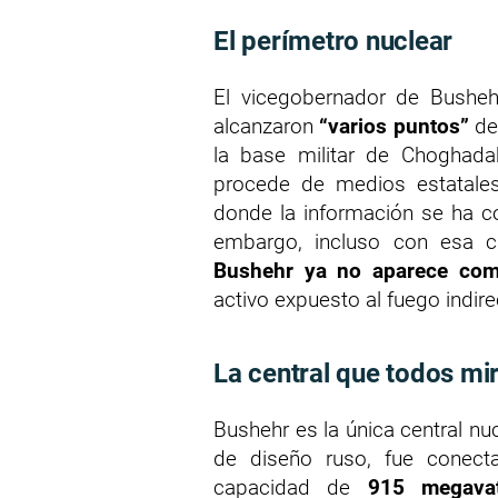
El perímetro nuclear
El vicegobernador de Busheh
alcanzaron
“varios puntos”
de 
la base militar de Choghad
procede de medios estatales 
donde la información se ha co
embargo, incluso con esa cau
Bushehr ya no aparece como
activo expuesto al fuego indire
La central que todos mi
Bushehr es la única central nucl
de diseño ruso, fue conec
capacidad de
915 megavat