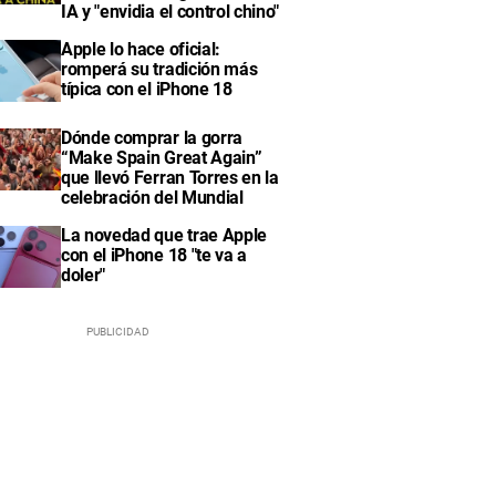
IA y "envidia el control chino"
Apple lo hace oficial:
romperá su tradición más
típica con el iPhone 18
Dónde comprar la gorra
“Make Spain Great Again”
que llevó Ferran Torres en la
celebración del Mundial
La novedad que trae Apple
con el iPhone 18 "te va a
doler"