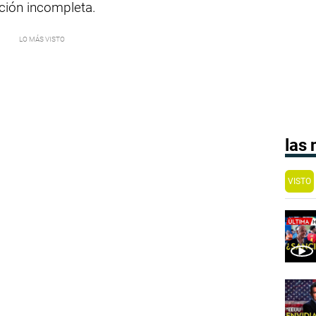
ción incompleta.
las
VISTO