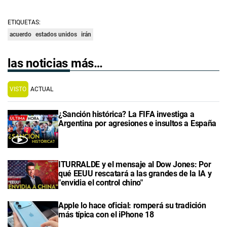
ETIQUETAS:
acuerdo
estados unidos
irán
las noticias más…
VISTO
ACTUAL
¿Sanción histórica? La FIFA investiga a
Argentina por agresiones e insultos a España
ITURRALDE y el mensaje al Dow Jones: Por
qué EEUU rescatará a las grandes de la IA y
"envidia el control chino"
Apple lo hace oficial: romperá su tradición
más típica con el iPhone 18