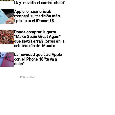
IA y "envidia el control chino"
Apple lo hace oficial:
romperá su tradición más
típica con el iPhone 18
Dónde comprar la gorra
“Make Spain Great Again”
que llevó Ferran Torres en la
celebración del Mundial
La novedad que trae Apple
con el iPhone 18 "te va a
doler"