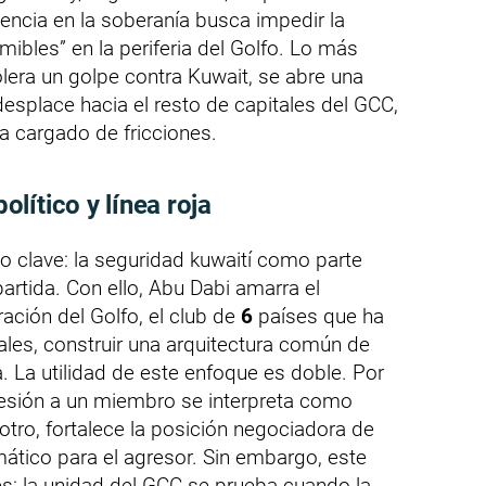
encia en la soberanía busca impedir la
ibles” en la periferia del Golfo. Lo más
olera un golpe contra Kuwait, se abre una
desplace hacia el resto de capitales del GCC,
a cargado de fricciones.
lítico y línea roja
o clave: la seguridad kuwaití como parte
artida. Con ello, Abu Dabi amarra el
ación del Golfo, el club de
6
países que ha
les, construir una arquitectura común de
. La utilidad de este enfoque es doble. Por
gresión a un miembro se interpreta como
otro, fortalece la posición negociadora de
mático para el agresor. Sin embargo, este
es: la unidad del GCC se prueba cuando la