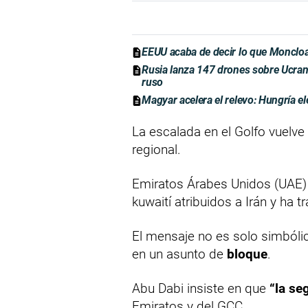
EEUU acaba de decir lo que Moncloa
Rusia lanza 147 drones sobre Ucrani
ruso
Magyar acelera el relevo: Hungría el
La escalada en el Golfo vuelve
regional.
Emiratos Árabes Unidos (UAE) 
kuwaití atribuidos a Irán y ha 
El mensaje no es solo simbólic
en un asunto de
bloque
.
Abu Dabi insiste en que
“la se
Emiratos y del GCC.