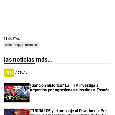
ETIQUETAS:
Israel
tregua
hezbollah
las noticias más…
VISTO
ACTUAL
¿Sanción histórica? La FIFA investiga a
Argentina por agresiones e insultos a España
ITURRALDE y el mensaje al Dow Jones: Por