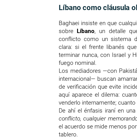
Líbano como cláusula ob
Baghaei insiste en que cualqui
sobre
Líbano
, un detalle q
conflicto como un sistema d
clara: si el frente libanés qu
terminar nunca, con Israel y H
fuego nominal.
Los mediadores —con Pakistán
internacional— buscan amarra
de verificación que evite inci
aquí aparece el dilema: cuant
venderlo internamente; cuanto 
De ahí el énfasis iraní en una
conflicto, cualquier memorand
el acuerdo se mide menos por 
tablero.