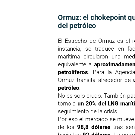
Ormuz: el chokepoint qu
del petróleo
El Estrecho de Ormuz es el re
instancia, se traduce en fa
marítima circularon una me
equivalente a
aproximadament
petrolíferos
. Para la Agencia
Ormuz transita alrededor de
petróleo
.
No es sólo crudo. También pasa 
torno a
un 20% del LNG marít
seguimiento de la crisis.
Por eso el mercado se mueve c
de los
98,8 dólares
tras señ
hacia los
92 dólares
. La corr