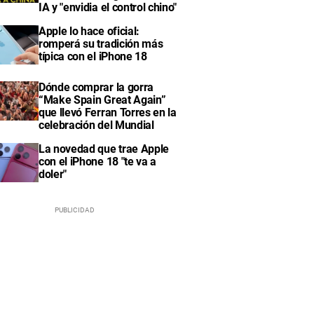
IA y "envidia el control chino"
Apple lo hace oficial:
romperá su tradición más
típica con el iPhone 18
Dónde comprar la gorra
“Make Spain Great Again”
que llevó Ferran Torres en la
celebración del Mundial
La novedad que trae Apple
con el iPhone 18 "te va a
doler"