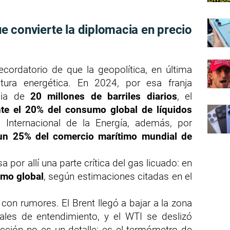
e convierte la diplomacia en precio
cordatorio de que la geopolítica, en última
ctura energética. En 2024, por esa franja
dia de
20 millones de barriles diarios
, el
e el 20% del consumo global de líquidos
 Internacional de la Energía, además, por
un 25% del comercio marítimo mundial de
por allí una parte crítica del gas licuado: en
imo global
, según estimaciones citadas en el
on rumores. El Brent llegó a bajar a la zona
ales de entendimiento, y el WTI se deslizó
ección no es un detalle: es el termómetro de