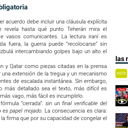
ligatoria
er acuerdo debe incluir una cláusula explícita
ue revela hasta qué punto Teherán mira el
e vasos comunicantes. La lectura iraní es
eda fuera, la guerra puede “recolocarse” sin
izbulá intercambiando golpes bajo un alto el
las
 y Qatar como piezas citadas en la prensa
r una extensión de la tregua y un mecanismo
VISTO
dentes de escalada instantánea. Sin embargo,
o más detallado sea el texto, más difícil es
más vago, más fácil es incumplirlo.
 fórmula “cerrada”:
sin un final verificable del
o es papel mojado
. La consecuencia es clara:
la firma que por su capacidad de congelar el