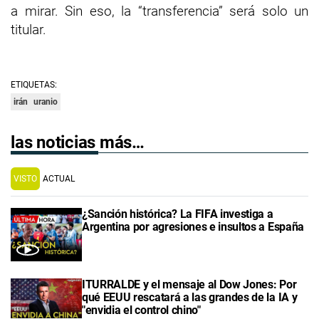
a mirar. Sin eso, la “transferencia” será solo un
titular.
ETIQUETAS:
irán
uranio
las noticias más…
VISTO
ACTUAL
¿Sanción histórica? La FIFA investiga a
Argentina por agresiones e insultos a España
ITURRALDE y el mensaje al Dow Jones: Por
qué EEUU rescatará a las grandes de la IA y
"envidia el control chino"