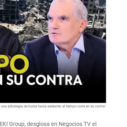
 una estrategia de huida hacia adelante: el tiempo corre en su contra"
 EKI Group, desglosa en Negocios TV el