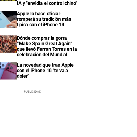
IA y "envidia el control chino"
Apple lo hace oficial:
romperá su tradición más
típica con el iPhone 18
Dónde comprar la gorra
“Make Spain Great Again”
que llevó Ferran Torres en la
celebración del Mundial
La novedad que trae Apple
con el iPhone 18 "te va a
doler"