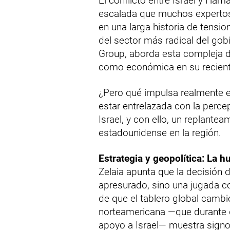
El conflicto entre Israel y Ha
escalada que muchos expertos
en una larga historia de tensi
del sector más radical del gobi
Group, aborda esta compleja d
como económica en su reciente
¿Pero qué impulsa realmente e
estar entrelazada con la perce
Israel, y con ello, un replant
estadounidense en la región.
Estrategia y geopolítica: La h
Zelaia apunta que la decisión d
apresurado, sino una jugada c
de que el tablero global camb
norteamericana —que durante d
apoyo a Israel— muestra signo