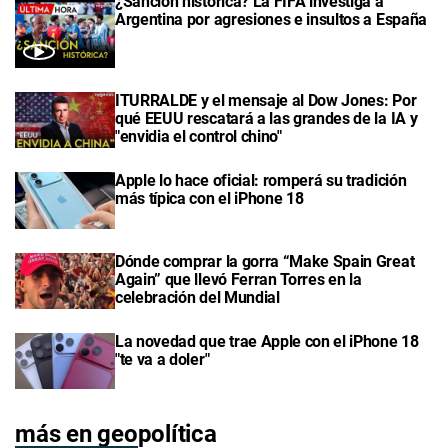
¿Sanción histórica? La FIFA investiga a
Argentina por agresiones e insultos a España
ITURRALDE y el mensaje al Dow Jones: Por
qué EEUU rescatará a las grandes de la IA y
"envidia el control chino"
Apple lo hace oficial: romperá su tradición
más típica con el iPhone 18
Dónde comprar la gorra “Make Spain Great
Again” que llevó Ferran Torres en la
celebración del Mundial
La novedad que trae Apple con el iPhone 18
"te va a doler"
más en geopolítica