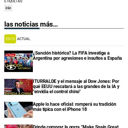
ETIQUETAS:
irán
las noticias más…
VISTO
ACTUAL
¿Sanción histórica? La FIFA investiga a
Argentina por agresiones e insultos a España
ITURRALDE y el mensaje al Dow Jones: Por
qué EEUU rescatará a las grandes de la IA y
"envidia el control chino"
Apple lo hace oficial: romperá su tradición
más típica con el iPhone 18
Dónde comprar la gorra “Make Spain Great