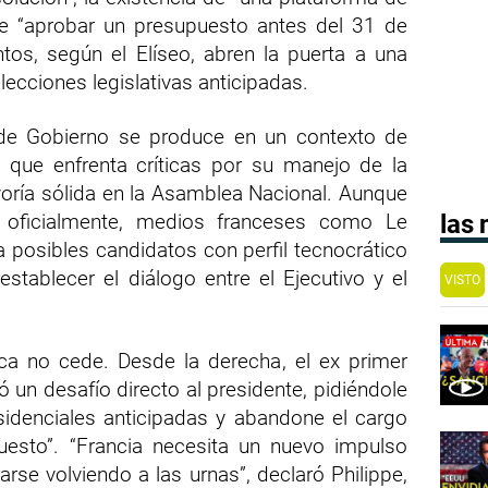
 de “aprobar un presupuesto antes del 31 de
tos, según el Elíseo, abren la puerta a una
 elecciones legislativas anticipadas.
de Gobierno se produce en un contexto de
 que enfrenta críticas por su manejo de la
ayoría sólida en la Asamblea Nacional. Aunque
 oficialmente, medios franceses como Le
las
 posibles candidatos con perfil tecnocrático
tablecer el diálogo entre el Ejecutivo y el
VISTO
ica no cede. Desde la derecha, el ex primer
ó un desafío directo al presidente, pidiéndole
idenciales anticipadas y abandone el cargo
esto”. “Francia necesita un nuevo impulso
arse volviendo a las urnas”, declaró Philippe,