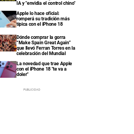
IA y "envidia el control chino"
Apple lo hace oficial:
romperá su tradición más
típica con el iPhone 18
Dónde comprar la gorra
“Make Spain Great Again”
que llevó Ferran Torres en la
celebración del Mundial
La novedad que trae Apple
con el iPhone 18 "te va a
doler"