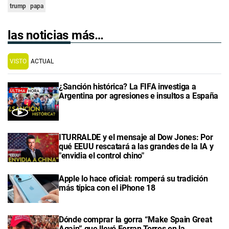
trump
papa
las noticias más…
VISTO
ACTUAL
¿Sanción histórica? La FIFA investiga a
Argentina por agresiones e insultos a España
ITURRALDE y el mensaje al Dow Jones: Por
qué EEUU rescatará a las grandes de la IA y
"envidia el control chino"
Apple lo hace oficial: romperá su tradición
más típica con el iPhone 18
Dónde comprar la gorra “Make Spain Great
Again” que llevó Ferran Torres en la