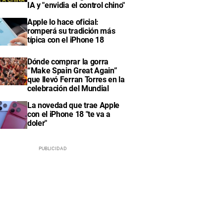
IA y "envidia el control chino"
Apple lo hace oficial:
romperá su tradición más
típica con el iPhone 18
Dónde comprar la gorra
“Make Spain Great Again”
que llevó Ferran Torres en la
celebración del Mundial
La novedad que trae Apple
con el iPhone 18 "te va a
doler"