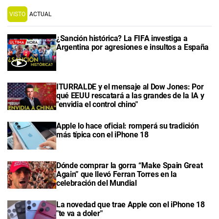
VISTO
ACTUAL
¿Sanción histórica? La FIFA investiga a
Argentina por agresiones e insultos a España
ITURRALDE y el mensaje al Dow Jones: Por
qué EEUU rescatará a las grandes de la IA y
"envidia el control chino"
Apple lo hace oficial: romperá su tradición
más típica con el iPhone 18
Dónde comprar la gorra “Make Spain Great
Again” que llevó Ferran Torres en la
celebración del Mundial
La novedad que trae Apple con el iPhone 18
"te va a doler"