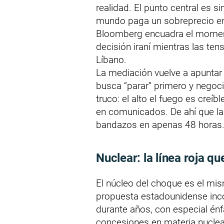
realidad. El punto central es sim
mundo paga un sobreprecio energ
Bloomberg encuadra el moment
decisión iraní mientras las te
Líbano.
La mediación vuelve a apunta
busca “parar” primero y negoc
truco: el alto el fuego es cre
en comunicados. De ahí que la
bandazos en apenas 48 horas
Nuclear: la línea roja qu
El núcleo del choque es el mis
propuesta estadounidense inco
durante años, con especial én
concesiones en materia nuclea