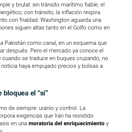
ple y brutal: sin tránsito marítimo fiable, el
ético; con tránsito, la inflación respira.
o con frialdad: Washington aguarda una
nsiones siguen altas tanto en el Golfo como en
r a Pakistán como canal, en un esquema que
iar después. Pero el mercado ya conoce el
íble cuando se traduce en buques cruzando, no
 noticia haya empujado precios y bolsas a
.
e bloquea el “sí”
mo de siempre: uranio y control. La
rpora exigencias que Irán ha resistido
fasis en una
moratoria del enriquecimiento
y
r.