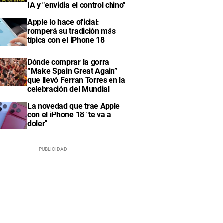
IA y "envidia el control chino"
Apple lo hace oficial:
romperá su tradición más
típica con el iPhone 18
Dónde comprar la gorra
“Make Spain Great Again”
que llevó Ferran Torres en la
celebración del Mundial
La novedad que trae Apple
con el iPhone 18 "te va a
doler"