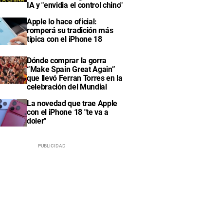
IA y "envidia el control chino"
Apple lo hace oficial:
romperá su tradición más
típica con el iPhone 18
Dónde comprar la gorra
“Make Spain Great Again”
que llevó Ferran Torres en la
celebración del Mundial
La novedad que trae Apple
con el iPhone 18 "te va a
doler"