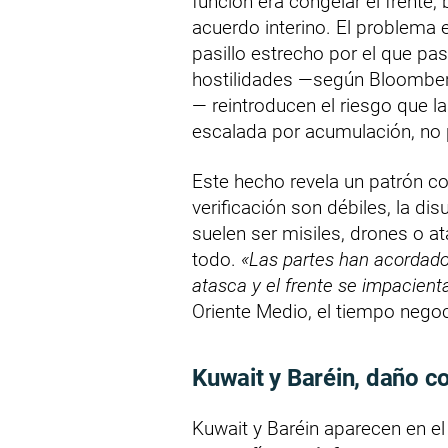
función era congelar el frente, 
acuerdo interino. El problema 
pasillo estrecho por el que p
hostilidades —según Bloomberg,
— reintroducen el riesgo que l
escalada por acumulación, no 
Este hecho revela un patrón 
verificación son débiles, la di
suelen ser misiles, drones o a
todo.
«Las partes han acordado
atasca y el frente se impacient
Oriente Medio, el tiempo nego
Kuwait y Baréin, daño co
Kuwait y Baréin aparecen en el 