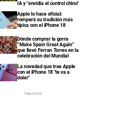
IA y "envidia el control chino"
Apple lo hace oficial:
romperá su tradición más
típica con el iPhone 18
Dónde comprar la gorra
“Make Spain Great Again”
que llevó Ferran Torres en la
celebración del Mundial
La novedad que trae Apple
con el iPhone 18 "te va a
doler"