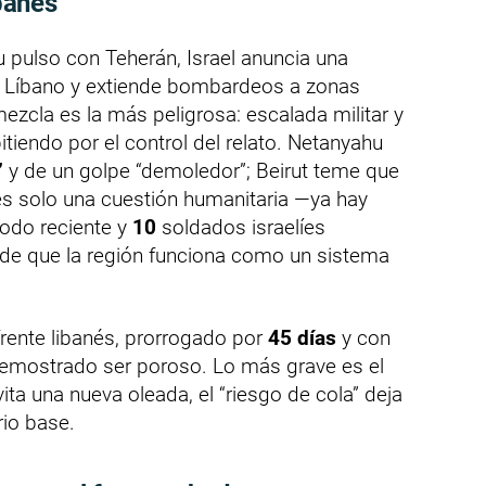
ibanés
 pulso con Teherán, Israel anuncia una
 Líbano y extiende bombardeos a zonas
mezcla es la más peligrosa: escalada militar y
iendo por el control del relato. Netanyahu
”
y de un golpe “demoledor”; Beirut teme que
o es solo una cuestión humanitaria —ya hay
iodo reciente y
10
soldados israelíes
o de que la región funciona como un sistema
frente libanés, prorrogado por
45 días
y con
demostrado ser poroso. Lo más grave es el
ita una nueva oleada, el “riesgo de cola” deja
rio base.