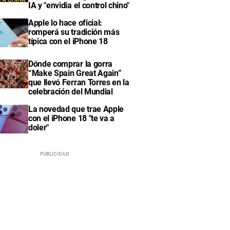
IA y "envidia el control chino"
Apple lo hace oficial:
romperá su tradición más
típica con el iPhone 18
Dónde comprar la gorra
“Make Spain Great Again”
que llevó Ferran Torres en la
celebración del Mundial
La novedad que trae Apple
con el iPhone 18 "te va a
doler"