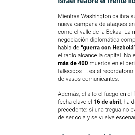
Israel reabre el frente l
Mientras Washington calibra su
nueva campaña de ataques en
como el valle de la Bekaa. La 
negociación diplomática compit
habla de
“guerra con Hezbolá
el radio alcance la capital. N
más de 400
muertos en el per
fallecidos—: es el recordatori
de vasos comunicantes.
Además, el alto el fuego en el 
fecha clave el
16 de abril
, ha 
precedente: si una tregua no ev
de ser cola y se vuelve escena